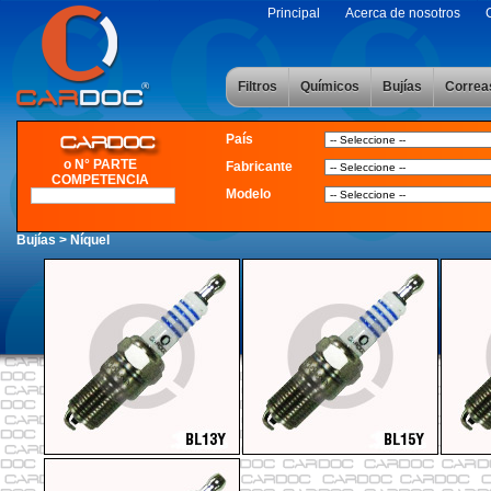
Principal
Acerca de nosotros
Filtros
Químicos
Bujías
Correa
País
o N° PARTE
Fabricante
COMPETENCIA
Modelo
Bujías > Níquel