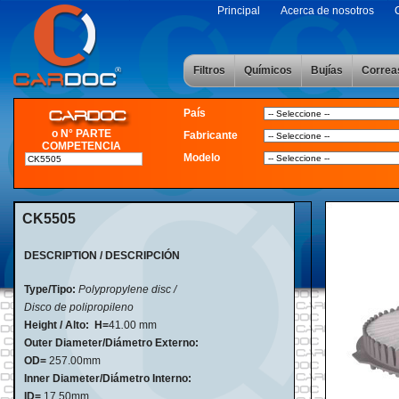
Principal
Acerca de nosotros
Filtros
Químicos
Bujías
Correa
País
o N° PARTE
Fabricante
COMPETENCIA
Modelo
CK5505
DESCRIPTION / DESCRIPCIÓN
Type/Tipo:
Polypropylene disc /
Disco de polipropileno
Height / Alto:
H=
41
.
00 mm
Outer Diameter/Diámetro Externo:
OD=
257.00mm
Inner Diameter/Diámetro Interno:
ID=
17.50mm