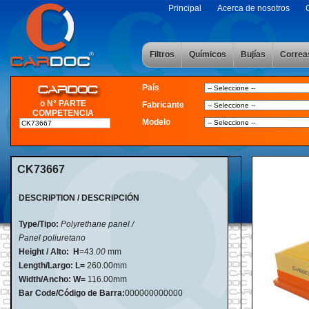
Principal
Acerca de nosotros
Filtros
Químicos
Bujías
Correa
País
o N° PARTE
Fabricante
COMPETENCIA
Modelo
CK73667
DESCRIPTION / DESCRIPCIÓN
Type/Tipo:
Polyrethane panel /
Panel poliuretano
Height / Alto:
H
=43
.00
mm
Length/Largo: L=
260.00mm
Width/Ancho:
W=
116.00mm
Bar Code/Código de Barra:
000000000000