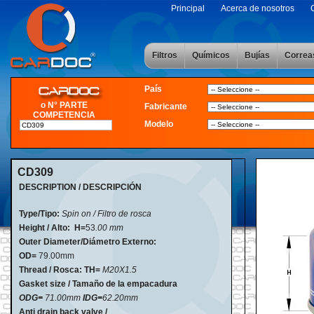
Principal
Acerca de nosotros
Filtros
Químicos
Bujías
Correa
País
o N° PARTE
Fabricante
COMPETENCIA
Modelo
CD309
DESCRIPTION / DESCRIPCIÓN
Type/Tipo:
Spin on / Filtro de rosca
Height / Alto:
H=
53
.00 mm
Outer Diameter/Diámetro Externo:
OD=
79.00mm
Thread / Rosca: TH=
M20X1.5
Gasket size / Tamaño de la empacadura
ODG=
71.00mm
IDG=
62.20mm
Anti drain back valve /