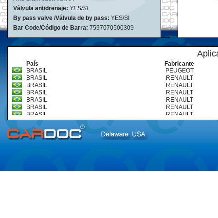
Válvula antidrenaje:
YES/SI
By pass valve /Válvula de by pass:
YES/SI
Bar Code/Código de Barra:
7597070500309
Aplic
País
Fabricante
BRASIL
PEUGEOT
BRASIL
RENAULT
BRASIL
RENAULT
BRASIL
RENAULT
BRASIL
RENAULT
BRASIL
RENAULT
BRASIL
RENAULT
BRASIL
RENAULT
BRASIL
RENAULT
BRASIL
RENAULT
BRASIL
RENAULT
BRASIL
RENAULT
CHILE
RENAULT
CHILE
RENAULT
CHILE
RENAULT
CHILE
RENAULT
CHILE
RENAULT
CHILE
RENAULT
CHILE
RENAULT
CHILE
RENAULT
CHILE
RENAULT