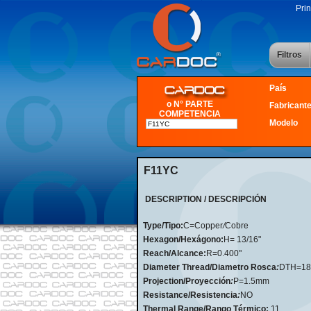
Prin
Filtros
País
o N° PARTE
Fabricant
COMPETENCIA
Modelo
F11YC
DESCRIPTION / DESCRIPCIÓN
Type/Tipo:
C=Copper
/
Cobre
Hexagon/Hexágono:
H= 13/16"
Reach/Alcance:
R=0.400"
Diameter Thread/Diametro Rosca
:
DTH=1
Projection/Proyección
:
P=1.5mm
Resistance/Resistencia
:
NO
Thermal Range/Rango Térmico:
11