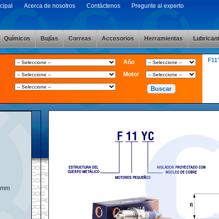
cipal
Acerca de nosotros
Contáctenos
Pregunte al experto
Químicos
Bujías
Correas
Accesorios
Herramientas
Lubrican
F1
Año
e
Motor
8mm