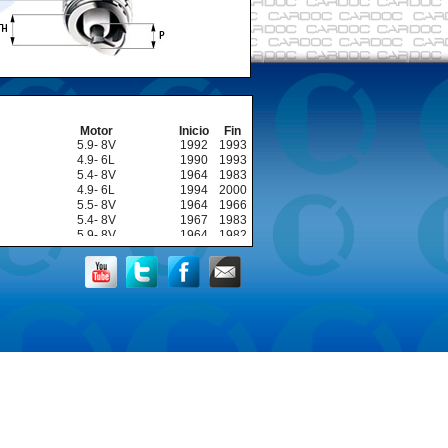
Motor
Inicio
Fin
5.9- 8V
1992
1993
4.9- 6L
1990
1993
5.4- 8V
1964
1983
4.9- 6L
1994
2000
5.5- 8V
1964
1966
5.4- 8V
1967
1983
5.9- 8V
1964
1982