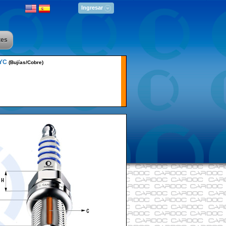
Ingresar
tes
1YC
(Bujías/Cobre)