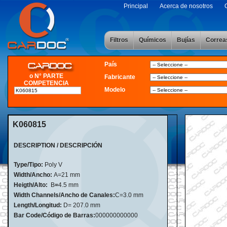
Principal
Acerca de nosotros
Filtros
Químicos
Bujías
Correa
País
o N° PARTE
Fabricante
COMPETENCIA
Modelo
K060815
DESCRIPTION / DESCRIPCIÓN
Type/Tipo:
Poly V
Width/Ancho:
A=21 mm
Heigth/Alto:
B
=
4.5 mm
Width Channels/Ancho de Canales:
C=3.0 mm
Length/Longitud:
D=
207.0 mm
Bar Code/Código de Barras:
000000000000