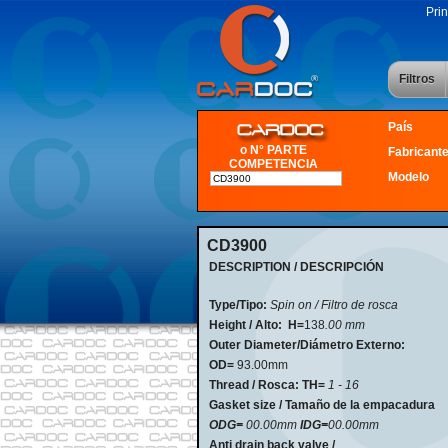
Prin
Filtros
País
o N° PARTE
Fabricant
COMPETENCIA
Modelo
CD3900
DESCRIPTION / DESCRIPCIÓN
Type/Tipo:
Spin on / Filtro de rosca
Height / Alto:
H=
138
.00 mm
Outer Diameter/Diámetro Externo:
OD=
93.00mm
Thread / Rosca: TH=
1 - 16
Gasket size / Tamaño de la empacadura
ODG=
00.00mm
IDG=
00.00mm
Anti drain back valve /