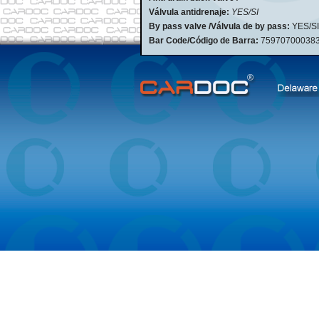
Válvula antidrenaje:
YES/SI
By pass valve /Válvula de by pass:
YES/SI
Bar Code/Código de Barra:
75970700038