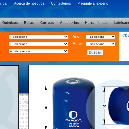
cipal
Acerca de nosotros
Contáctenos
Pregunte al experto
Químicos
Bujías
Correas
Accesorios
Herramientas
Lubrican
CD
Año
e
Motor