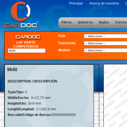
Principal
Acerca de nosotros
Filtros
Químicos
Bujías
Correa
País
o N° PARTE
Fabricante
COMPETENCIA
Modelo
9640
DESCRIPTION / DESCRIPCIÓN
Type/Tipo:
V
Width/Ancho:
A=12,75 mm
Heigth/Alto:
B=9 mm
Lenght/Longitud:
C=162.6 mm
Barcode/Código de Barras:
000000000000