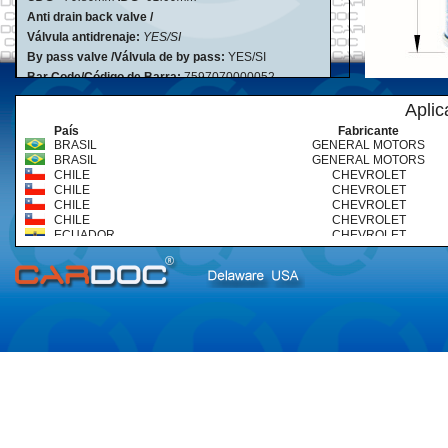
Anti drain back valve /
Válvula antidrenaje:
YES/SI
By pass valve /Válvula de by pass:
YES/SI
Bar Code/Código de Barra:
7597070000052
Aplic
País
Fabricante
BRASIL
GENERAL MOTORS
BRASIL
GENERAL MOTORS
CHILE
CHEVROLET
CHILE
CHEVROLET
CHILE
CHEVROLET
CHILE
CHEVROLET
ECUADOR
CHEVROLET
ECUADOR
CHEVROLET
ECUADOR
CHEVROLET
ECUADOR
CHEVROLET
REPÚBLICA DOMINICANA
CHEVROLET
REPÚBLICA DOMINICANA
CHEVROLET
REPÚBLICA DOMINICANA
CHEVROLET
REPÚBLICA DOMINICANA
CHEVROLET
VENEZUELA
CHEVROLET
VENEZUELA
CHEVROLET
VENEZUELA
CHEVROLET
VENEZUELA
CHEVROLET
VENEZUELA
CHEVROLET
VENEZUELA
CHEVROLET
VENEZUELA
CHEVROLET