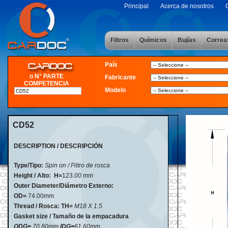
Principal
Acerca de nosotros
Filtros
Químicos
Bujías
Correa
País
o N° PARTE
Fabricante
COMPETENCIA
Modelo
CD52
DESCRIPTION / DESCRIPCIÓN
Type/Tipo:
Spin on / Filtro de rosca
Height / Alto:
H=
123
.00 mm
Outer Diameter/Diámetro Externo:
OD=
74.00mm
Thread / Rosca: TH=
M18 X 1.5
Gasket size / Tamaño de la empacadura
ODG=
70.80mm
IDG=
61.60mm