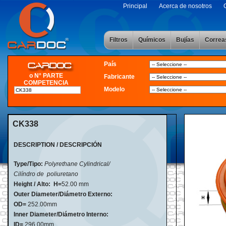
Principal
Acerca de nosotros
Filtros
Químicos
Bujías
Correa
País
o N° PARTE
Fabricante
COMPETENCIA
Modelo
CK338
DESCRIPTION / DESCRIPCIÓN
Type/Tipo:
Polyrethane Cylindrical/
Cilíndro de poliuretano
Height / Alto:
H=
52
.
00 mm
Outer Diameter/Diámetro Externo:
OD=
252.00mm
Inner Diameter/Diámetro Interno:
ID=
296.00mm