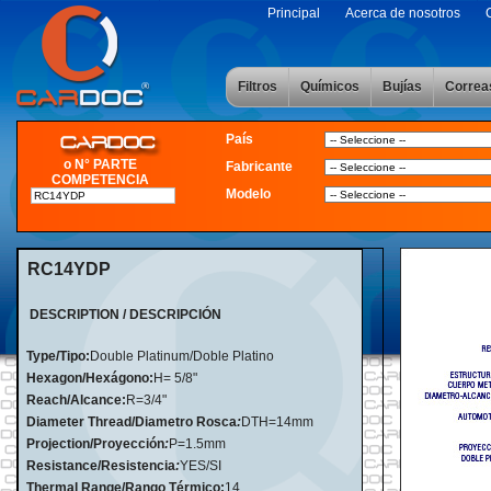
Principal
Acerca de nosotros
Filtros
Químicos
Bujías
Correa
País
o N° PARTE
Fabricante
COMPETENCIA
Modelo
RC14YDP
DESCRIPTION / DESCRIPCIÓN
Type/Tipo:
Double Platinum/Doble Platino
Hexagon/Hexágono:
H= 5/8"
Reach/Alcance:
R=3/4"
Diameter Thread/Diametro Rosca
:
DTH=14mm
Projection/Proyección
:
P=1.5mm
Resistance/Resistencia
:
YES/SI
Thermal Range/Rango Térmico:
14