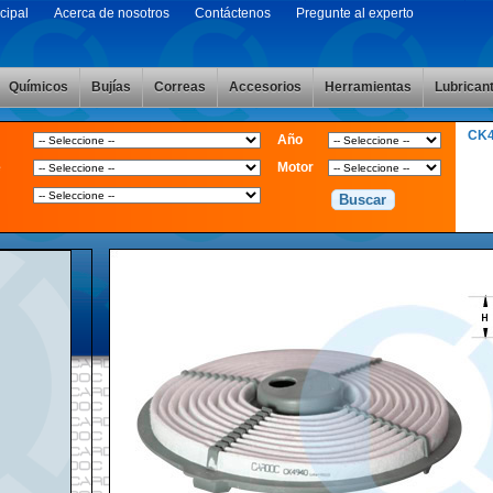
cipal
Acerca de nosotros
Contáctenos
Pregunte al experto
Químicos
Bujías
Correas
Accesorios
Herramientas
Lubrican
CK
Año
e
Motor