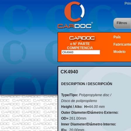
Prin
Filtros
País
o N° PARTE
Fabricant
COMPETENCIA
Modelo
CK4940
DESCRIPTION / DESCRIPCIÓN
Type/Tipo:
Polypropylene disc /
Disco de polipropileno
Height / Alto:
H=
44
.00 mm
Outer Diameter/Diámetro Externo:
OD=
261.00mm
Inner Diameter/Diámetro Interno:
ID=
20.00mm