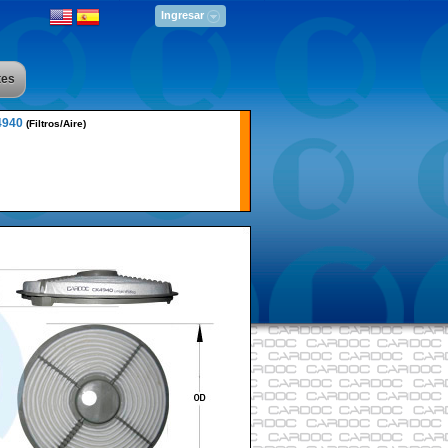
Ingresar
tes
4940
(Filtros/Aire)