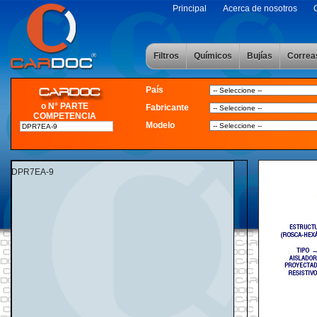
Principal
Acerca de nosotros
Filtros
Químicos
Bujías
Correa
País
o N° PARTE
Fabricante
COMPETENCIA
Modelo
DPR7EA-9