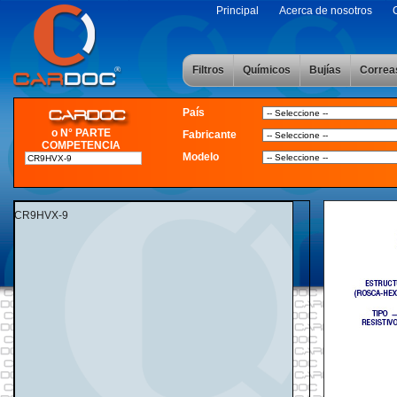
Principal
Acerca de nosotros
Filtros
Químicos
Bujías
Correa
País
o N° PARTE
Fabricante
COMPETENCIA
Modelo
CR9HVX-9