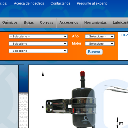
cipal
Acerca de nosotros
Contáctenos
Pregunte al experto
Químicos
Bujías
Correas
Accesorios
Herramientas
Lubrican
CF
Año
e
Motor