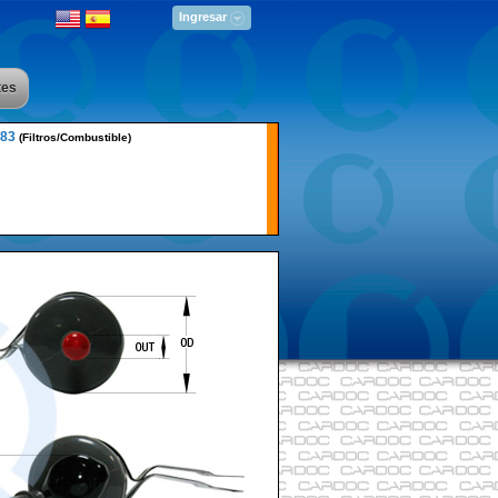
Ingresar
tes
283
(Filtros/Combustible)