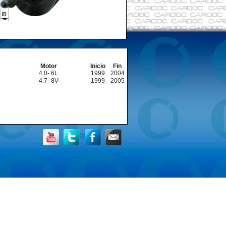
Motor
Inicio
Fin
4.0- 6L
1999
2004
4.7- 8V
1999
2005