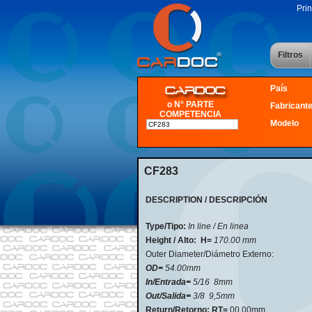
Prin
Filtros
País
o N° PARTE
Fabricant
COMPETENCIA
Modelo
CF283
DESCRIPTION / DESCRIPCIÓN
Type/Tipo:
In line / En linea
Height / Alto:
H=
170.00 mm
Outer Diameter/Diámetro Externo:
OD=
54.00mm
In/Entrada=
5/16 8mm
Out/Salida=
3/8 9,5mm
Return/Retorno: RT=
00.00mm