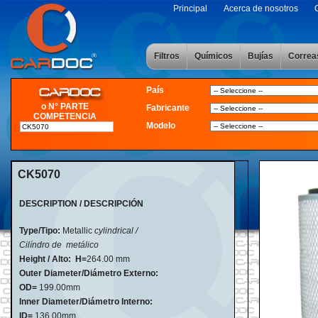
Principal
Acerca de nosotros
Filtros
Químicos
Bujías
Correa
País
o N° PARTE
Fabricante
COMPETENCIA
Modelo
CK5070
DESCRIPTION / DESCRIPCIÓN
Type/Tipo:
Metallic
cylindrical /
Cilíndro de metálico
Height / Alto:
H=
264.00 mm
Outer Diameter/Diámetro Externo:
OD=
199.00mm
Inner Diameter/Diámetro Interno:
ID=
136.00mm