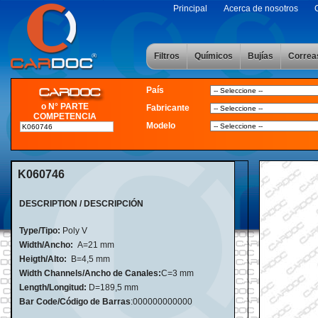
Principal
Acerca de nosotros
Filtros
Químicos
Bujías
Correa
País
o N° PARTE
Fabricante
COMPETENCIA
Modelo
K060746
DESCRIPTION / DESCRIPCIÓN
Type/Tipo:
Poly V
Width/Ancho:
A=21 mm
Heigth/Alto:
B=4,5 mm
Width Channels/Ancho de Canales:
C=3 mm
Length/Longitud:
D=189,5 mm
Bar Code/Código de Barras
:000000000000