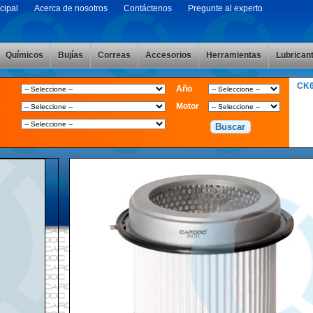
cipal
Acerca de nosotros
Contáctenos
Pregunte al experto
Químicos
Bujías
Correas
Accesorios
Herramientas
Lubrican
CK
Año
e
Motor