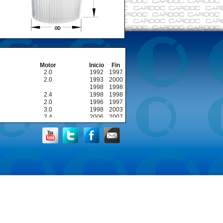
Motor
Inicio
Fin
2.0
1992
1997
2.0
1993
2000
1998
1998
2.4
1998
1998
2.0
1996
1997
3.0
1998
2003
2.4
2006
2007
3.0
1992
1994
2.0
1991
1995
3.0- 6V
1998
2003
2.5- 4L
2006
2007
3.0- 6V
1992
1998
2.0- 4L
1995
1998
2.0- 4L
1991
1995
1.6- 4L
1992
1994
2.0- 4L
1996
1999
2.0- 4L
1991
1997
2.5- 4L
1991
1997
2.0- 4L
1993
1996
2.0- 4L
1991
1996
2.5- 4L
1991
1996