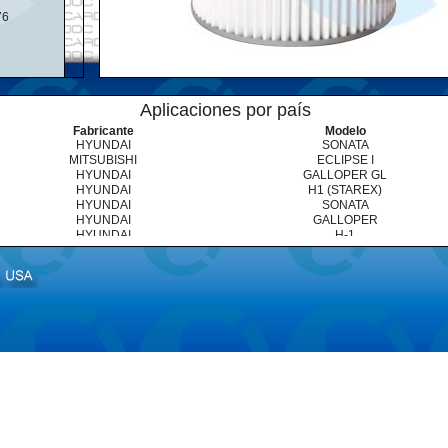
76
Aplicaciones por país
Fabricante
Modelo
HYUNDAI
SONATA
MITSUBISHI
ECLIPSE I
HYUNDAI
GALLOPER GL
HYUNDAI
H1 (STAREX)
HYUNDAI
SONATA
HYUNDAI
GALLOPER
HYUNDAI
H-1
HYUNDAI
SONATA
MITSUBISHI
ECLIPSE
HYUNDAI
GALLOPER
HYUNDAI
H-1
HYUNDAI
SONATA
HYUNDAI
SONATA
MITSUBISHI
ECLIPSE
MITSUBISHI
ELANTRA
MITSUBISHI
GALANT
MITSUBISHI
MF
MITSUBISHI
MF
MITSUBISHI
MS
MITSUBISHI
MX
MITSUBISHI
MX