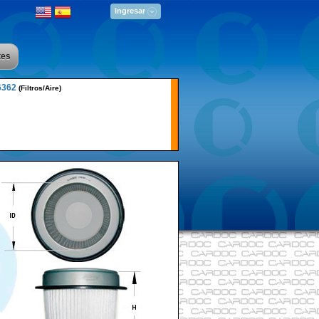
Ingresar
tes
6362
(Filtros/Aire)