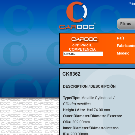
Prin
Filtros
País
o N° PARTE
Fabricant
COMPETENCIA
Modelo
CK6362
DESCRIPTION / DESCRIPCIÓN
Type/Tipo:
Metallic Cylindrical
/
Cilindro metálico
Height / Alto:
H=
174
.
00 mm
Outer Diameter/Diámetro Externo:
OD=
202.00mm
Inner Diameter/Diámetro Interno:
ID=
200.00mm