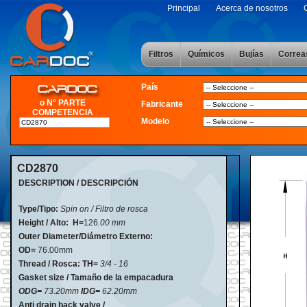
Principal
Acerca de nosotros
Filtros
Químicos
Bujías
Correa
País
o N° PARTE
Fabricante
COMPETENCIA
Modelo
CD2870
DESCRIPTION / DESCRIPCIÓN
Type/Tipo:
Spin on / Filtro de rosca
Height / Alto:
H=
126
.00 mm
Outer Diameter/Diámetro Externo:
OD=
76.00mm
Thread / Rosca: TH=
3/4 - 16
Gasket size / Tamaño de la empacadura
ODG=
73.20mm
IDG=
62.20mm
Anti drain back valve /