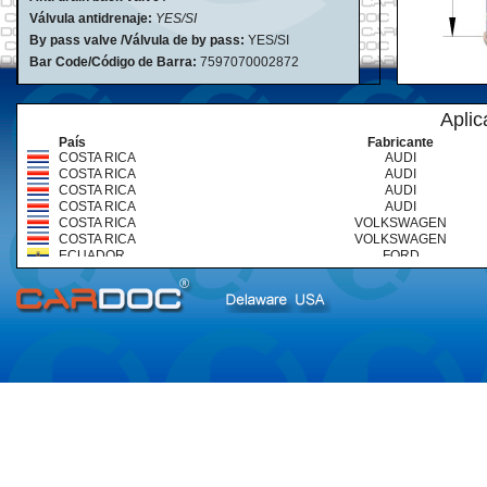
Válvula antidrenaje:
YES/SI
By pass valve /Válvula de by pass:
YES/SI
Bar Code/Código de Barra:
7597070002872
Aplic
País
Fabricante
COSTA RICA
AUDI
COSTA RICA
AUDI
COSTA RICA
AUDI
COSTA RICA
AUDI
COSTA RICA
VOLKSWAGEN
COSTA RICA
VOLKSWAGEN
ECUADOR
FORD
ECUADOR
VOLKSWAGEN
ECUADOR
VOLKSWAGEN
ECUADOR
VOLKSWAGEN
ECUADOR
VOLKSWAGEN
ECUADOR
VOLKSWAGEN
ECUADOR
VOLKSWAGEN
ECUADOR
VOLKSWAGEN
ECUADOR
VOLKSWAGEN
ECUADOR
VOLKSWAGEN
ECUADOR
VOLKSWAGEN
ECUADOR
VOLKSWAGEN
ECUADOR
VOLKSWAGEN
VENEZUELA
AUDI
VENEZUELA
AUDI