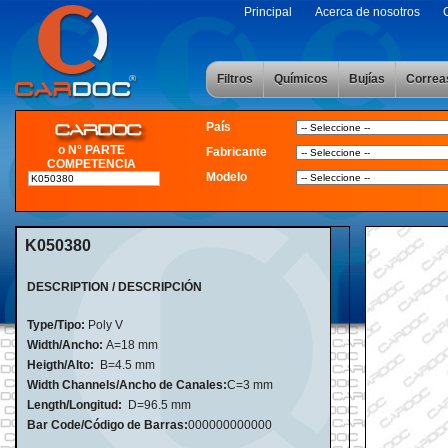
Principal
Acerca de nosotros
Filtros
Químicos
Bujías
Correa
País
o N° PARTE
Fabricante
COMPETENCIA
Modelo
K050380
DESCRIPTION / DESCRIPCIÓN
Type/Tipo:
Poly V
Width/Ancho:
A=18 mm
Heigth/Alto:
B=4.5 mm
Width Channels/Ancho de Canales:
C=3 mm
Length/Longitud:
D=96.5 mm
Bar Code/Código de Barras:
000000000000