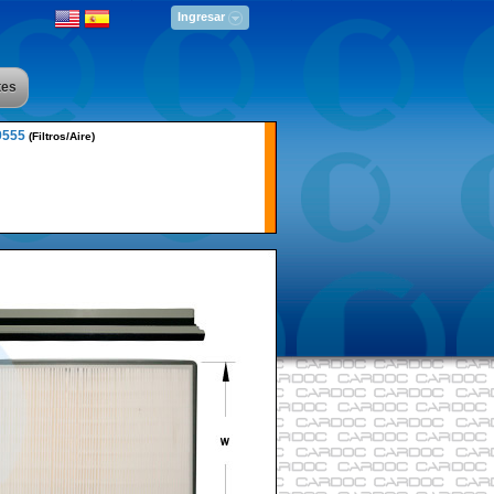
Ingresar
tes
9555
(Filtros/Aire)