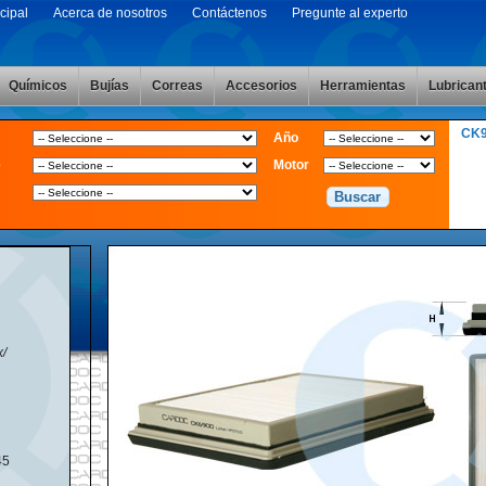
cipal
Acerca de nosotros
Contáctenos
Pregunte al experto
Químicos
Bujías
Correas
Accesorios
Herramientas
Lubrican
CK
Año
e
Motor
x/
45