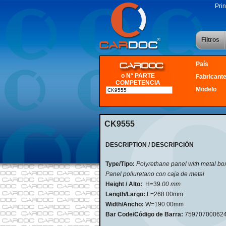
Prin
Filtros
País
o N° PARTE
Fabricant
COMPETENCIA
Modelo
CK9555
DESCRIPTION / DESCRIPCIÓN
Type/Tipo:
Polyrethane panel with metal bo
Panel poliuretano con caja de metal
Height / Alto:
H=39
.00 mm
Length/Largo:
L=268.00mm
Width/Ancho:
W=190.00mm
Bar Code/Código de Barra:
75970700062