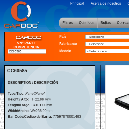
Principal
Acerca de nosotros
Filtros
Químicos
Bujías
Correa
País
o N° PARTE
Fabricante
COMPETENCIA
Modelo
CC60585
DESCRIPTION / DESCRIPCIÓN
Type/Tipo:
Panel/Panel
Height / Alto:
H=22
.00 mm
Length/Largo:
L=101.00mm
Width/Ancho:
W=236.00mm
Bar Code/Código de Barra:
77597070001493