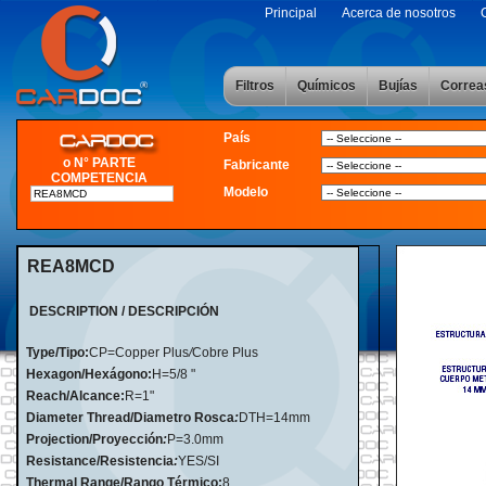
Principal
Acerca de nosotros
Filtros
Químicos
Bujías
Correa
País
o N° PARTE
Fabricante
COMPETENCIA
Modelo
REA8MCD
DESCRIPTION / DESCRIPCIÓN
Type/Tipo:
CP=Copper Plus
/
Cobre Plus
Hexagon/Hexágono:
H=5/8 "
Reach/Alcance:
R=1"
Diameter Thread/Diametro Rosca
:
DTH=14mm
Projection/Proyección
:
P=3.0mm
Resistance/Resistencia
:
YES/SI
Thermal Range/Rango Térmico:
8