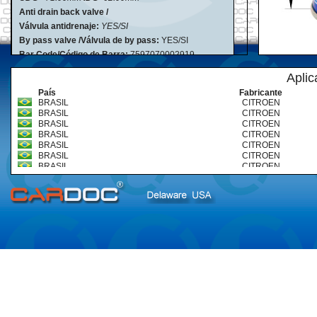
Anti drain back valve /
Válvula antidrenaje:
YES/SI
By pass valve /Válvula de by pass:
YES/SI
Bar Code/Código de Barra:
7597070002919
Aplic
País
Fabricante
BRASIL
CITROEN
BRASIL
CITROEN
BRASIL
CITROEN
BRASIL
CITROEN
BRASIL
CITROEN
BRASIL
CITROEN
BRASIL
CITROEN
BRASIL
CITROEN
BRASIL
CITROEN
BRASIL
CITROEN
BRASIL
CITROEN
BRASIL
CITROEN
BRASIL
CITROEN
BRASIL
CITROEN
BRASIL
FIAT
BRASIL
FIAT
BRASIL
FIAT
BRASIL
FIAT
BRASIL
FIAT
BRASIL
PEUGEOT
BRASIL
PEUGEOT