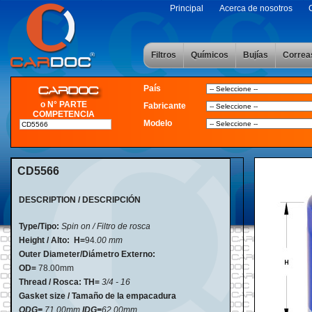
Principal
Acerca de nosotros
Filtros
Químicos
Bujías
Correa
País
o N° PARTE
Fabricante
COMPETENCIA
Modelo
CD5566
DESCRIPTION / DESCRIPCIÓN
Type/Tipo:
Spin on / Filtro de rosca
Height / Alto:
H=
94
.00 mm
Outer Diameter/Diámetro Externo:
OD=
78.00mm
Thread / Rosca: TH=
3/4 - 16
Gasket size / Tamaño de la empacadura
ODG=
71.00mm
IDG=
62.00mm