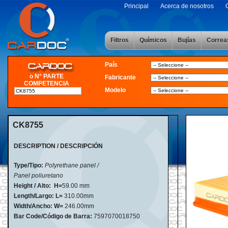
Principal
Acerca de nosotros
Filtros
Químicos
Bujías
Correa
País
o N° PARTE
Fabricante
COMPETENCIA
Modelo
CK8755
DESCRIPTION / DESCRIPCIÓN
Type/Tipo:
Polyrethane panel /
Panel poliuretano
Height / Alto:
H=
59
.
00 mm
Length/Largo: L=
310.00mm
Width/Ancho:
W=
246.00mm
Bar Code/Código de Barra:
7597070018750