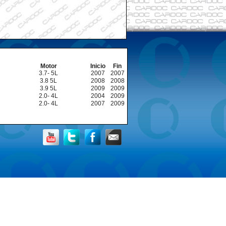
Motor
Inicio
Fin
3.7- 5L
2007
2007
3.8 5L
2008
2008
3.9 5L
2009
2009
2.0- 4L
2004
2009
2.0- 4L
2007
2009