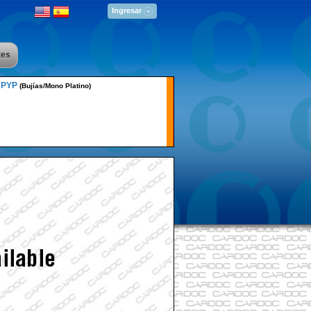
Ingresar
tes
7PYP
(Bujías/Mono Platino)