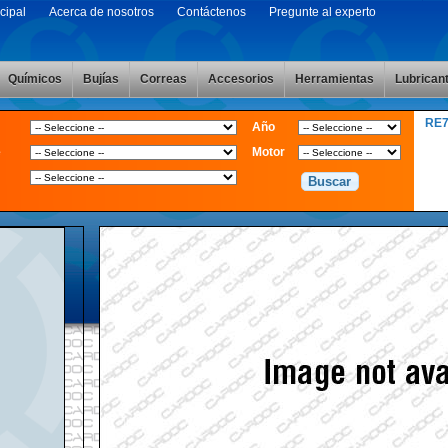
cipal
Acerca de nosotros
Contáctenos
Pregunte al experto
Químicos
Bujías
Correas
Accesorios
Herramientas
Lubrican
RE
Año
e
Motor