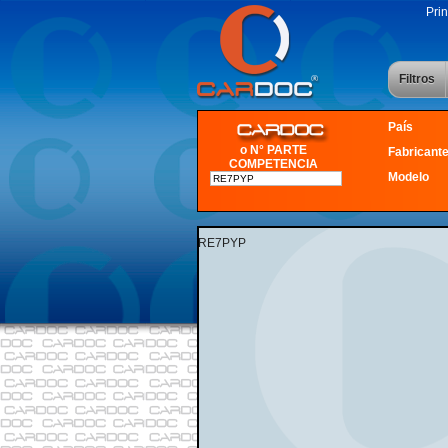
Prin
Filtros
País
o N° PARTE
Fabricant
COMPETENCIA
Modelo
RE7PYP