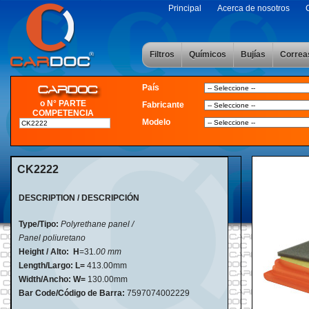
Principal
Acerca de nosotros
Filtros
Químicos
Bujías
Correa
País
o N° PARTE
Fabricante
COMPETENCIA
Modelo
CK2222
DESCRIPTION / DESCRIPCIÓN
Type/Tipo:
Polyrethane panel /
Panel poliuretano
Height / Alto:
H
=31
.00 mm
Length/Largo:
L=
413.00mm
Width/Ancho:
W=
130.00mm
Bar Code/Código de Barra:
7597074002229