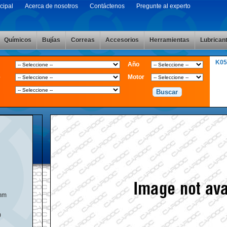
cipal
Acerca de nosotros
Contáctenos
Pregunte al experto
Químicos
Bujías
Correas
Accesorios
Herramientas
Lubrican
K05
Año
e
Motor
mm
0