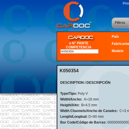
Prin
Filtros
País
o N° PARTE
Fabricant
COMPETENCIA
Modelo
K050354
DESCRIPTION / DESCRIPCIÓN
Type/Tipo:
Poly V
Width/Ancho:
A=18 mm
Heigth/Alto:
B=4,5 mm
Width Channels/Ancho de Canales:
C=3 
Length/Longitud:
D=90 mm
Bar Code/Código de Barras:
0000000000