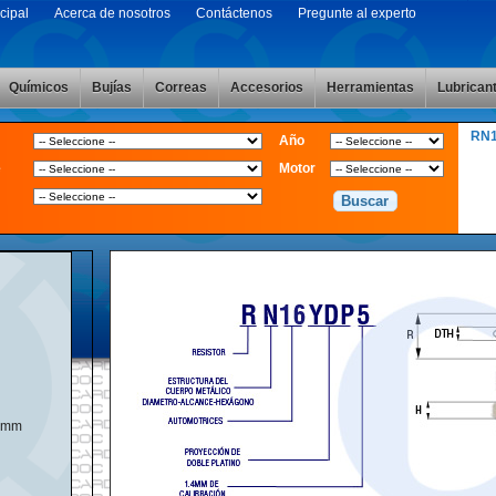
cipal
Acerca de nosotros
Contáctenos
Pregunte al experto
Químicos
Bujías
Correas
Accesorios
Herramientas
Lubrican
RN
Año
e
Motor
4mm