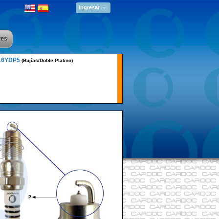
Ingresar
tes
16YDP5
(Bujías/Doble Platino)