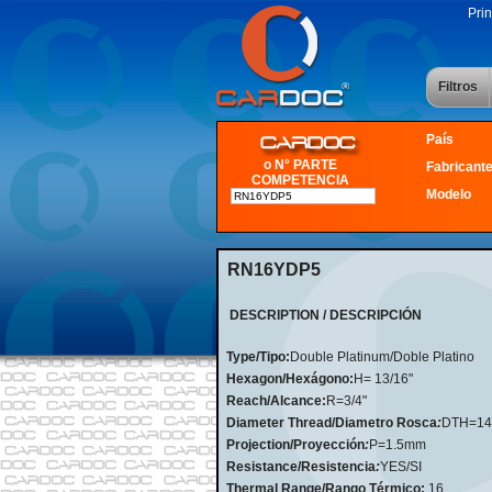
Prin
Filtros
País
o N° PARTE
Fabricant
COMPETENCIA
Modelo
RN16YDP5
DESCRIPTION / DESCRIPCIÓN
Type/Tipo:
Double Platinum/Doble Platino
Hexagon/Hexágono:
H= 13/16"
Reach/Alcance:
R=3/4"
Diameter Thread/Diametro Rosca
:
DTH=1
Projection/Proyección
:
P=1.5mm
Resistance/Resistencia
:
YES/SI
Thermal Range/Rango Térmico:
16