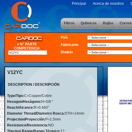
Principal
Acerca de nosotros
Filtros
Químicos
Bujías
Correa
País
o N° PARTE
Fabricante
COMPETENCIA
Modelo
V12YC
DESCRIPTION / DESCRIPCIÓN
Type/Tipo:
C=Copper
/
Cobre
Hexagon/Hexágono:
H=5/8 "
Reach/Alcance:
R=0.460"
Diameter Thread/Diametro Rosca
:
DTH=14mm
Projection/Proyección
:
P=1.5mm
Resistance/Resistencia
:
NO
Thermal Range/Rango Térmico:
12