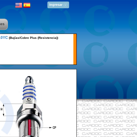
Ingresar
tes
10YC
(Bujías/Cobre Plus (Resistencia))