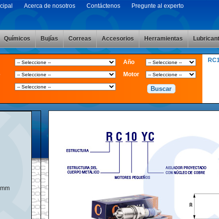
cipal
Acerca de nosotros
Contáctenos
Pregunte al experto
Químicos
Bujías
Correas
Accesorios
Herramientas
Lubrican
RC
Año
e
Motor
4mm