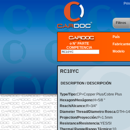
Prin
Filtros
País
o N° PARTE
Fabricant
COMPETENCIA
Modelo
RC10YC
DESCRIPTION / DESCRIPCIÓN
Type/Tipo:
CP=Copper Plus
/
Cobre Plus
Hexagon/Hexágono:
H=5/8 "
Reach/Alcance:
R=3/4"
Diameter Thread/Diametro Rosca
:
DTH=1
Projection/Proyección
:
P=1.5mm
Resistance/Resistencia
:
YES/SI
Thermal Range/Rango Térmico:
10