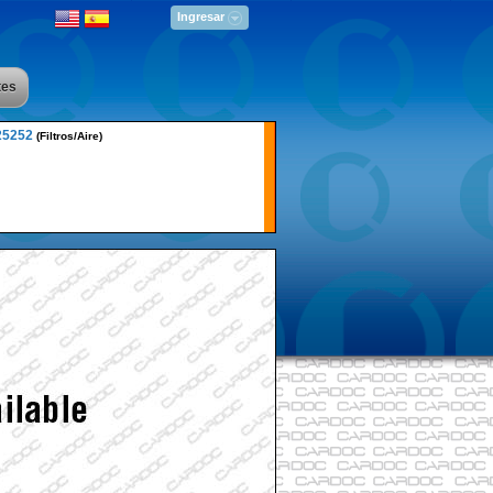
Ingresar
tes
25252
(Filtros/Aire)