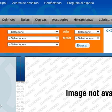
cipal
Acerca de nosotros
Contáctenos
Pregunte al experto
Químicos
Bujías
Correas
Accesorios
Herramientas
Lubrican
CK
Año
e
Motor
89