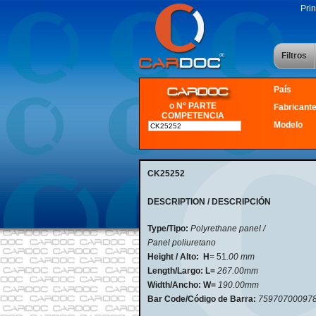
Prin
Filtros
País
o N° PARTE
Fabricant
COMPETENCIA
Modelo
CK25252
DESCRIPTION / DESCRIPCIÓN
Type/Tipo:
Polyrethane panel /
Panel poliuretano
Height / Alto: H
= 51
.00 mm
Length/Largo:
L=
267
.00mm
Width/Ancho:
W=
190
.00mm
Bar Code/Código de Barra:
75970700097