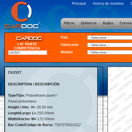
Principal
Acerca de nosotros
Filtros
Químicos
Bujías
Correa
País
o N° PARTE
Fabricante
COMPETENCIA
Modelo
CK2527
DESCRIPTION / DESCRIPCIÓN
Type/Tipo:
Polyrethane panel /
Panel poliuretano
Height / Alto: H
= 30
.00 mm
Length/Largo:
L=
250
.00mm
Width/Ancho:
W=
172
.00mm
Bar Code/Código de Barra:
7597070010112