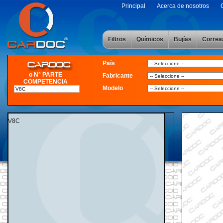
Principal
Acerca de nosotros
Filtros
Químicos
Bujías
Correa
País
o N° PARTE
Fabricante
COMPETENCIA
Modelo
V8C