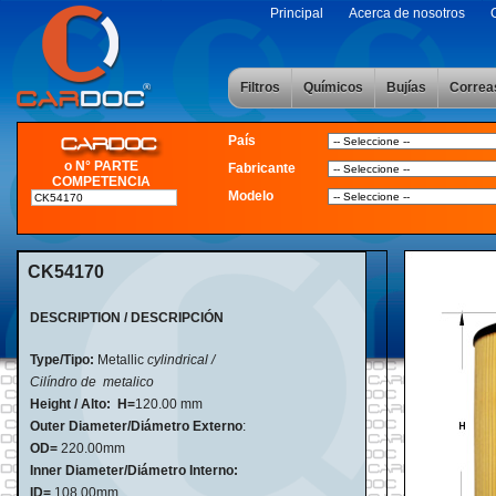
Principal
Acerca de nosotros
Filtros
Químicos
Bujías
Correa
País
o N° PARTE
Fabricante
COMPETENCIA
Modelo
CK54170
DESCRIPTION / DESCRIPCIÓN
Type/Tipo:
Metallic
cylindrical /
Cilíndro de metalico
Height / Alto:
H=
120.00 mm
Outer Diameter/Diámetro Externo
:
OD=
220.00mm
Inner Diameter/Diámetro Interno:
ID=
108.00mm