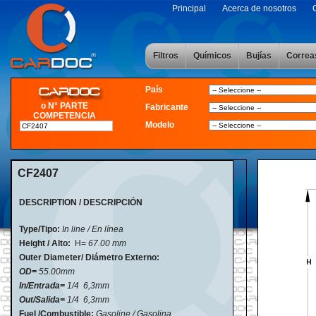
Principal
Acerca de nosotros
Filtros
Químicos
Bujías
Correa
País
o N° PARTE
Fabricante
COMPETENCIA
Modelo
CF2407
DESCRIPTION / DESCRIPCIÓN
Type/Tipo:
In line / En línea
Height / Alto:
H=
67.00 mm
Outer Diameter/ Diámetro Externo:
OD=
55.00mm
In/Entrada=
1/4 6,3mm
Out/Salida=
1/4 6,3mm
Fuel /Combustible:
Gasoline / Gasolina