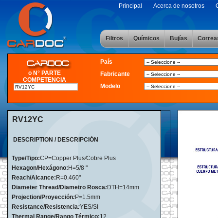
Principal
Acerca de nosotros
Filtros
Químicos
Bujías
Correa
País
o N° PARTE
Fabricante
COMPETENCIA
Modelo
RV12YC
DESCRIPTION / DESCRIPCIÓN
Type/Tipo:
CP=Copper Plus
/
Cobre Plus
Hexagon/Hexágono:
H=5/8 "
Reach/Alcance:
R=0.460"
Diameter Thread/Diametro Rosca
:
DTH=14mm
Projection/Proyección
:
P=1.5mm
Resistance/Resistencia
:
YES/SI
Thermal Range/Rango Térmico:
12