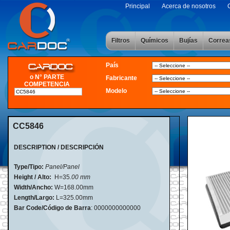
Principal
Acerca de nosotros
Filtros
Químicos
Bujías
Correa
País
o N° PARTE
Fabricante
COMPETENCIA
Modelo
CC5846
DESCRIPTION / DESCRIPCIÓN
Type/Tipo:
Panel/Panel
Height / Alto:
H=35
.00 mm
Width/Ancho:
W=168.00mm
Length/Largo:
L=325.00mm
Bar Code/Código de Barra
: 0000000000000