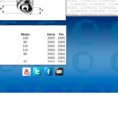
Motor
Inicio
Fin
100
2005
2005
90
2005
2005
110
2004
2004
110
2004
2004
90
2002
2002
2005
2005
90
2004
2004
100
2004
2004
110
2005
2005
115
2005
2005
110
2006
2006