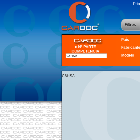
Prin
Filtros
País
o N° PARTE
Fabricant
COMPETENCIA
Modelo
C6HSA