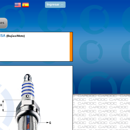
Ingresar
tes
HSA
(Bujías/Moto)