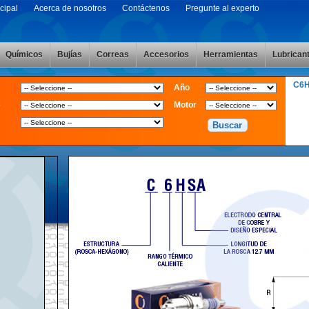
cipal
Acerca de nosotros
Contáctenos
Pregunte al experto
Químicos
Bujías
Correas
Accesorios
Herramientas
Lubrican
C6
Año
e
Motor