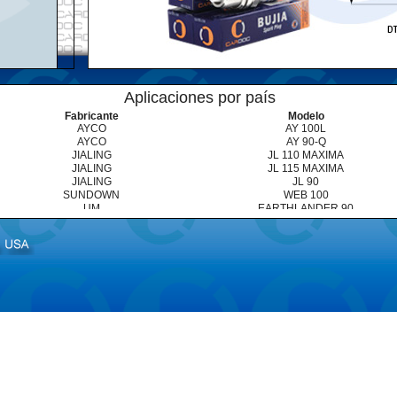
Aplicaciones por país
Fabricante
Modelo
AYCO
AY 100L
AYCO
AY 90-Q
JIALING
JL 110 MAXIMA
JIALING
JL 115 MAXIMA
JIALING
JL 90
SUNDOWN
WEB 100
UM
EARTHLANDER 90
UM
MAGNETIC 100
UM
VENUS 110
YAMAHA
AT 115 NEXT
YAMAHA
YD 110 LIBERO