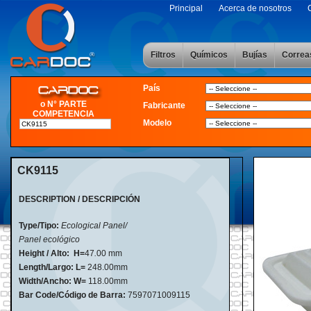
Principal
Acerca de nosotros
Filtros
Químicos
Bujías
Correa
País
o N° PARTE
Fabricante
COMPETENCIA
Modelo
CK9115
DESCRIPTION / DESCRIPCIÓN
Type/Tipo:
Ecological Panel/
Panel ecológico
Height / Alto:
H=
47
.
00 mm
Length/Largo:
L=
248.00mm
Width/Ancho: W=
118.00mm
Bar Code/Código de Barra:
7597071009115