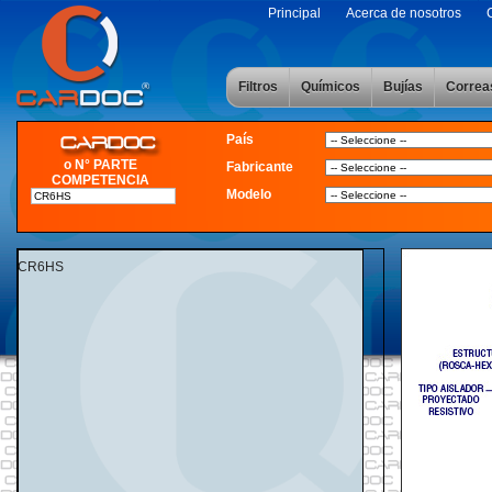
Principal
Acerca de nosotros
Filtros
Químicos
Bujías
Correa
País
o N° PARTE
Fabricante
COMPETENCIA
Modelo
CR6HS