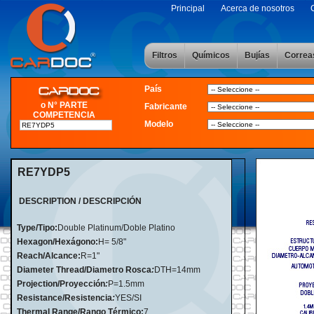
Principal
Acerca de nosotros
Filtros
Químicos
Bujías
Correa
País
o N° PARTE
Fabricante
COMPETENCIA
Modelo
RE7YDP5
DESCRIPTION / DESCRIPCIÓN
Type/Tipo:
Double Platinum/Doble Platino
Hexagon/Hexágono:
H= 5/8"
Reach/Alcance:
R=1"
Diameter Thread/Diametro Rosca
:
DTH=14mm
Projection/Proyección
:
P=1.5mm
Resistance/Resistencia
:
YES/SI
Thermal Range/Rango Térmico:
7