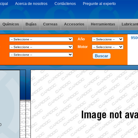
cipal
Acerca de nosotros
Contáctenos
Pregunte al experto
Químicos
Bujías
Correas
Accesorios
Herramientas
Lubrican
950
Año
e
Motor
00