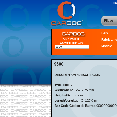
Prin
Filtros
País
o N° PARTE
Fabricant
COMPETENCIA
Modelo
9500
DESCRIPTION / DESCRIPCIÓN
Type/Tipo:
V
Width/Ancho:
A=12,75 mm
Heigth/Alto:
B=9 mm
Length/Longitud:
C=127.0 mm
Bar Code/Código de Barras
:0000000000