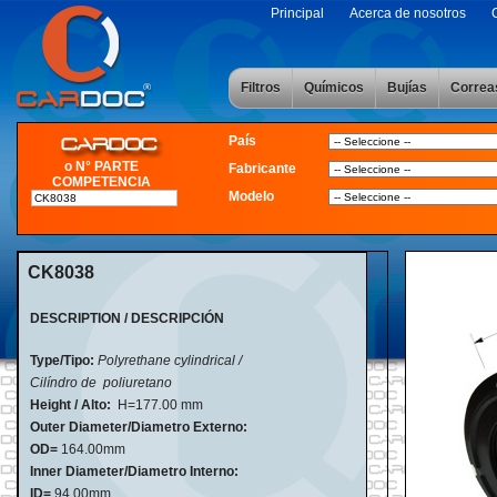
Principal
Acerca de nosotros
Filtros
Químicos
Bujías
Correa
País
o N° PARTE
Fabricante
COMPETENCIA
Modelo
CK8038
DESCRIPTION / DESCRIPCIÓN
Type/Tipo:
Polyrethane cylindrical /
Cilíndro de poliuretano
Height / Alto:
H=177
.
00 mm
Outer Diameter/Diametro Externo:
OD=
164.00mm
Inner Diameter/Diametro Interno:
ID=
94.00mm