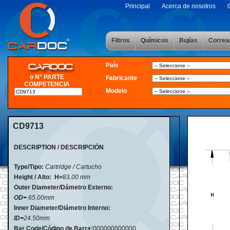
Principal
Acerca de nosotros
Filtros
Químicos
Bujías
Correa
País
o N° PARTE
Fabricante
COMPETENCIA
Modelo
CD9713
DESCRIPTION / DESCRIPCIÓN
Type/Tipo:
Cartridge / Cartucho
Height / Alto:
H=
83
.00 mm
Outer Diameter/Dámetro Externo:
OD=
65.00mm
Inner Diameter/Diámetro Interno:
ID=
24.50mm
Bar Code/Código de Barra:
000000000000