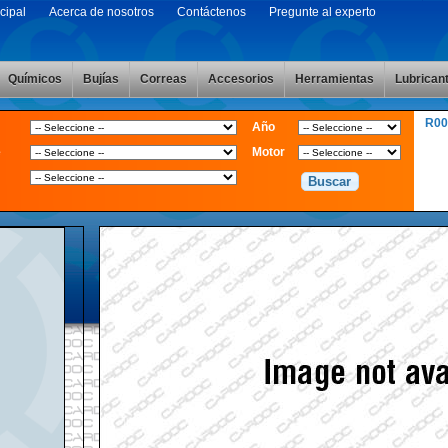
cipal
Acerca de nosotros
Contáctenos
Pregunte al experto
Químicos
Bujías
Correas
Accesorios
Herramientas
Lubrican
R00
Año
e
Motor