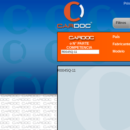
Prin
Filtros
País
o N° PARTE
Fabricant
COMPETENCIA
Modelo
R0045Q-11