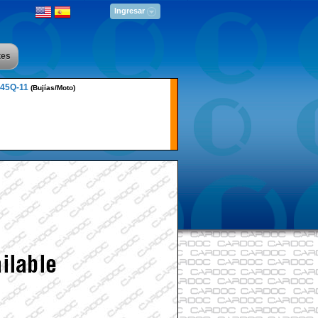
Ingresar
tes
45Q-11
(Bujías/Moto)