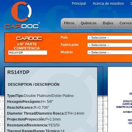
Principal
Acerca de nosotros
Filtros
Químicos
Bujías
Correa
País
o N° PARTE
Fabricante
COMPETENCIA
Modelo
RS14YDP
DESCRIPTION / DESCRIPCIÓN
Type/Tipo:
Double Platinum/Doble Platino
Hexagon/Hexágono:
H= 5/8"
Reach/Alcance:
R=0.708"
Diameter Thread/Diametro Rosca
:
DTH=14mm
Projection/Proyección
:
P=1.5mm
Resistance/Resistencia
:
YES/SI
Thermal Range/Rango Térmico:
14