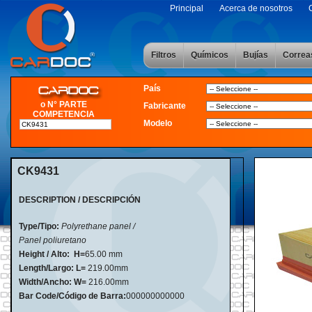
Principal
Acerca de nosotros
Filtros
Químicos
Bujías
Correa
País
o N° PARTE
Fabricante
COMPETENCIA
Modelo
CK9431
DESCRIPTION / DESCRIPCIÓN
Type/Tipo:
Polyrethane panel /
Panel poliuretano
Height / Alto:
H=
65
.
00 mm
Length/Largo: L=
219.00mm
Width/Ancho:
W=
216.00mm
Bar Code/Código de Barra:
000000000000