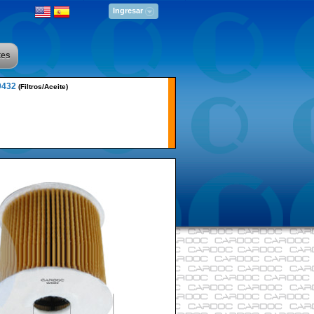
Ingresar
tes
9432
(Filtros/Aceite)