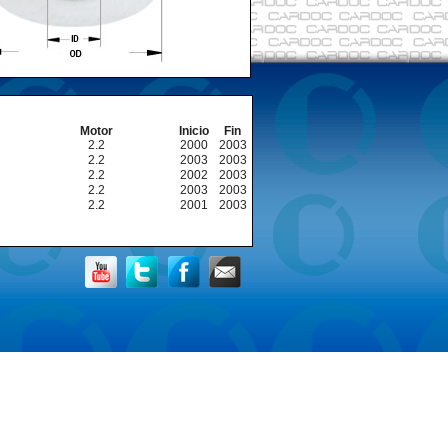
Motor
Inicio
Fin
2.2
2000
2003
2.2
2003
2003
2.2
2002
2003
2.2
2003
2003
2.2
2001
2003