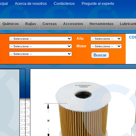
cipal
Acerca de nosotros
Contáctenos
Pregunte al experto
Químicos
Bujías
Correas
Accesorios
Herramientas
Lubrican
CD
Año
e
Motor