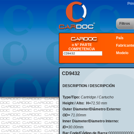
Prin
Filtros
País
o N° PARTE
Fabricant
COMPETENCIA
Modelo
CD9432
DESCRIPTION / DESCRIPCIÓN
Type/Tipo:
Cartridge / Cartucho
Height / Alto:
H=
72
.50 mm
Outer Diameter/Diámetro Externo:
OD=
71.00mm
Inner Diameter/Diametro Interno:
ID=
30.00mm
Bar Code/Código de Barra:
000000000000