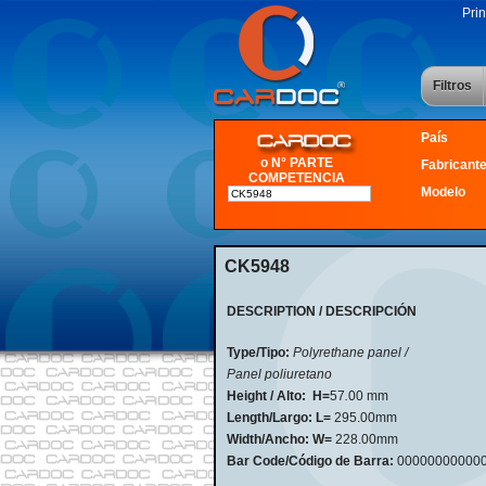
Prin
Filtros
País
o N° PARTE
Fabricant
COMPETENCIA
Modelo
CK5948
DESCRIPTION / DESCRIPCIÓN
Type/Tipo:
Polyrethane panel /
Panel poliuretano
Height / Alto:
H=
57
.
00 mm
Length/Largo:
L=
295.00mm
Width/Ancho:
W=
228.00mm
Bar Code/Código de Barra:
00000000000