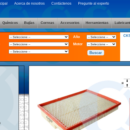
cipal
Acerca de nosotros
Contáctenos
Pregunte al experto
Químicos
Bujías
Correas
Accesorios
Herramientas
Lubrican
CK
Año
e
Motor
0