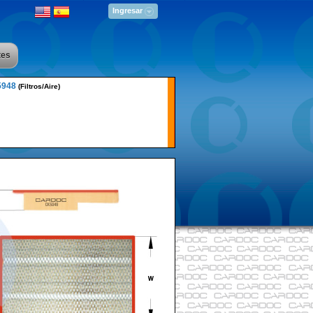
Ingresar
tes
5948
(Filtros/Aire)